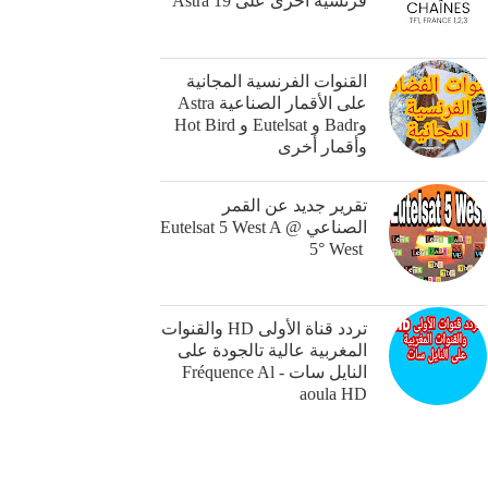
فرنسية أخرى على Astra 19
القنوات الفرنسية المجانية
على الأقمار الصناعية Astra
وBadr و Eutelsat و Hot Bird
وأقمار أخرى
‎تقرير جديد عن القمر
الصناعي ‏Eutelsat 5 West A @
5° West ‎
تردد قناة الأولىHD ‎ والقنوات
المغربية عالية تالجودة على
النايل سات - Fréquence Al
aoula HD‎