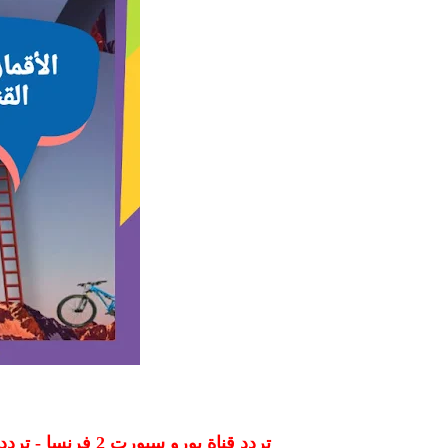
تردد قناة يورو سبورت 2 فرنسا - تردد Eurosport 2 فرنسا