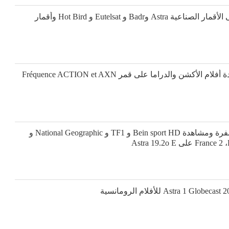
القنوات الفرنسية المجانية على الأقمار الصناعية Astra وBadr و Eutelsat و Hot Bird وأقمار
تردد القنوات الأمريكية لمشاهدة أفلام الأكشن والدراما على قمر Fréquence ACTION et AXN
كيفية فك تشفير القنوات المشفرة ومشاهدة Bein sport HD و TF1 و National Geographic و