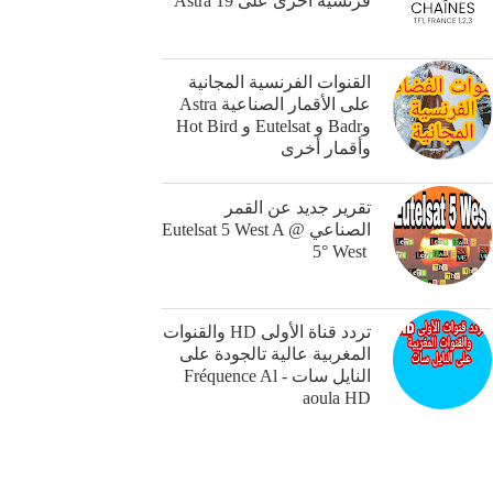
فرنسية أخرى على Astra 19
القنوات الفرنسية المجانية
على الأقمار الصناعية Astra
وBadr و Eutelsat و Hot Bird
وأقمار أخرى
‎تقرير جديد عن القمر
الصناعي ‏Eutelsat 5 West A @
5° West ‎
تردد قناة الأولىHD ‎ والقنوات
المغربية عالية تالجودة على
النايل سات - Fréquence Al
aoula HD‎