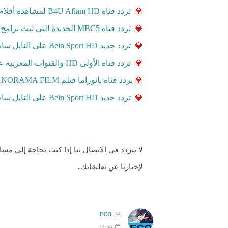
💎
تردد قناة B4U Aflam HD لمشاهدة أفلام الأكشن والدرا
💎
تردد قناة MBC5 الجديدة التي تبث برامج مغربية على قمر النايل سات Nilesat
💎
تردد جديد Bein Sport HD على النايل سات 7.0 ° W
💎
تردد قناة الأولى HD والقنوات المغربية على النايل سات
💎
تردد قناة بانوراما فيلم PANORAMA FILM على هذا القمر الصناعي نايل سات
💎
تردد جديد Bein Sport HD على النايل سات 7.0 ° W لمشاهدة المباراة النهائية
لا تتردد في الاتصال بنا إذا كنت بحاجة إلى مس
لإخبارنا عن تعليقاتك
.
ECO
12:34