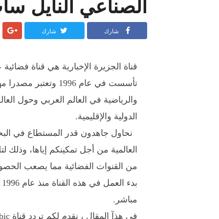
الصناعي النايل سات 2023 esat
شارك
شارك
قناة الجزيرة الإخبارية هي قناة فضائية ع
تأسست في عام 1996 وتع
والرياضية في العالم العربي وحول العال
الدولية والإقليمية.
نحاول جاهدون قدر المستطاع في البحث
العالمية من أجل تمكينكم إياها، وذلك لت
من القنوات الفضائية مما يصعب الحصول
ب
مباشر.
في هذآ المقال ، نقدم لكم تردد قناة Al Jazeera Arabic على القمر الصناعي النايل سات Nilesat :